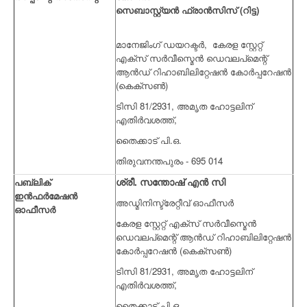
സെബാസ്റ്റ്യൻ
ഫ്രാൻസിസ്
(റിട്ട)
മാനേജിംഗ് ഡയറക്ടർ, കേരള സ്റ്റേറ്റ്
എക്സ് സർവീസ്മെൻ ഡെവലപ്മെന്റ്
ആൻഡ് റിഹാബിലിറ്റേഷൻ കോർപ്പറേഷൻ
(കെക്സൺ)
ടിസി 81/2931,
അമൃത ഹോട്ടലിന്
എതിർവശത്ത്,
തൈക്കാട് പി.ഒ.
തിരുവനന്തപുരം - 695 014
ശ്രീ.
സന്തോഷ്
എൻ
സി
പബ്ലിക്
ഇൻഫർമേഷൻ
അഡ്മിനിസ്ട്രേറ്റീവ് ഓഫീസർ
ഓഫീസർ
കേരള സ്റ്റേറ്റ് എക്സ് സർവീസ്മെൻ
ഡെവലപ്മെന്റ് ആൻഡ് റിഹാബിലിറ്റേഷൻ
കോർപ്പറേഷൻ (കെക്സൺ)
ടിസി 81/2931,
അമൃത ഹോട്ടലിന്
എതിർവശത്ത്,
തൈക്കാട് പി.ഒ.