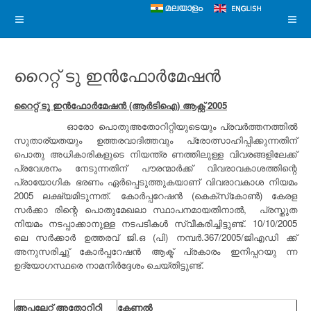
റൈറ്റ് ടു ഇൻഫോർമേഷൻ
റൈറ്റ് ടു ഇൻഫോർമേഷൻ (ആർടിഐ) ആക്റ്റ്
2005
ഓരോ പൊതുഅതോറിറ്റിയുടെയും പ്രവർത്തനത്തിൽ
സുതാര്യതയും ഉത്തരവാദിത്തവും പ്രോത്സാഹിപ്പിക്കുന്നതിന്
പൊതു അധികാരികളുടെ നിയന്ത്ര ണത്തിലുള്ള വിവരങ്ങളിലേക്ക്
പ്രവേശനം നേടുന്നതിന് പൗരന്മാർക്ക് വിവരാവകാശത്തിന്റെ
പ്രായോഗിക ഭരണം ഏർപ്പെടുത്തുകയാണ് വിവരാവകാശ നിയമം
2005 ലക്ഷ്യമിടുന്നത്. കോർപ്പറേഷൻ (കെക്‌സ്‌കോൺ) കേരള
സർക്കാ രിന്റെ പൊതുമേഖലാ സ്ഥാപനമായതിനാൽ, പ്രസ്തുത
നിയമം നടപ്പാക്കാനുള്ള നടപടികൾ സ്വീകരിച്ചിട്ടുണ്ട്. 10/10/2005
ലെ സർക്കാർ ഉത്തരവ് ജി‌.ഒ (പി) നമ്പർ.367/2005/ജി‌എഡി ക്ക്
അനുസരിച്ചു് കോർപ്പറേഷൻ ആക്ട് പ്രകാരം ഇനിപ്പറയു ന്ന
ഉദ്യോഗസ്ഥരെ നാമനിർദ്ദേശം ചെയ്തിട്ടുണ്ട്.
അപ്പലേറ്റ് അതോറിറ്റി
കേണൽ