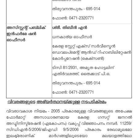
തിരുവനന്തപുരം - 695 014
ഫോൺ: 0471-2320771
അസിസ്റ്റന്റ് പബ്ലിക്
ശ്രീ.
തിബീൻ
എൻ
ഇൻഫർമേ ഷൻ
ധനകാര്യ ഓഫീസർ
ഓഫീസർ
കേരള സ്റ്റേറ്റ് എക്സ് സർവീസ്മെൻ
ഡെവലപ്മെന്റ് ആൻഡ് റിഹാബിലിറ്റേഷൻ
കോർപ്പറേഷൻ (കെക്സൺ)
ടിസി 81/2931,
അമൃത ഹോട്ടലിന്
എതിർവശത്ത്, തൈക്കാട് പി.ഒ.
തിരുവനന്തപുരം - 695 014
ഫോൺ: 0471-2320771
വിവരങ്ങളുടെ
അഭ്യർത്ഥനയ്ക്കുള്ള
നടപടിക്രമം
വിവരാവകാശ നിയമം - 2005 പ്രകാരമുള്ള വിവരങ്ങളുടെ അപേക്ഷ
ഫോർമാറ്റ് അസാധാരണമായ കേരള ഗസറ്റ് ജനറൽ
അഡ്മിനിസ്ട്രേഷൻ (ഏകോപനം) വകുപ്പ് വിജ്ഞാപനം നമ്പർ. 11259/
സിഡിഎൻ-5/2006/ജിഎഡി 9/5/2006 പ്രകാരം രേഖാമൂലമോ
ഇലക്ട്രോണിക് മാർഗങ്ങളിലൂടെയോ മലയാളത്തിലോ