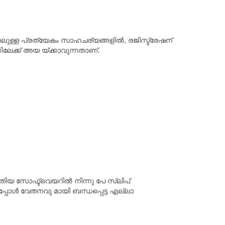
ോലുള്ള പ്രത്യേകം സാഹചര്യങ്ങളിൽ, രജിസ്ട്രേഷന്
േക്ക് അയ യ്ക്കാവുന്നതാണ്.
ിയ സോഫ്ട്‍വെയറിൽ നിന്നു പേ സ്ലിപ്
്പോൾ വേതനവു മായി ബന്ധപ്പെട്ട എല്ലാ