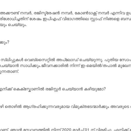
ൗണ്ട് നമ്പർ, രജിസ്ട്രേഷൻ നമ്പർ, കോൺടാക്റ്റ് നമ്പർ എന്നിവ ഉ
ശോധിച്ചതിന് ശേഷം ഇപി‌എഫ് വിഭാഗത്തിലെ സ്റ്റാഫ് നിങ്ങളെ ബന്ധ
കയും ചെയ്യും.
്കും?
സ്ലിപ്പുകൾ വെബ്സൈറ്റിൽ അപ്‌ലോഡ് ചെയ്യുന്നു. പുതിയ സോഫ്ട
യാൻ സാധിക്കും.ജീവനക്കാരിൽ നിന്ന് ഇ-മെയിൽ/തപാൽ മുഖേന ലഭി
ുന്നതാണ്.
 എനിക്ക് കെക്സ്കോണിൽ രജിസ്റ്റർ ചെയ്യാൻ കഴിയുമോ?
ഴി തൊഴിൽ ആഗ്രഹിക്കുന്നവരുമായ വിമുക്തഭടന്മാർക്കും അവരുടെ ആ
ണ്. ഞാൻ സേവനത്തിൽ നിന്ന് 2020 മാർച്ച് 01 ന് വിരമിച്ചു. എന