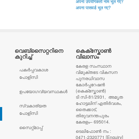
अपना उपयोगकर्ता नाम भूल गए?
अपना पासवर्ड भूल गए?
വെബ്സൈറ്ററിനെ
കെക്സ്കോൺ
കുറിച്ച്
വിലാസം
കേരള സംസ്ഥാന
പകര്‍പ്പവകാശ
വിമുക്തഭട വികസന
പോളിസി
പുനരധിവാസ
കോർപ്പറേഷൻ
(കെക്സ്കോൺ)
ഉപയോഗവ്യവസ്ഥകൾ
ടി സി-81/2931, അമൃത
ഹോട്ടലിന് എതിർവശം,
സ്വകാര്യത
തൈക്കാട്,
പോളിസി
തിരുവനന്തപുരം
കേരളം– 695014.
സൈറ്റ്മാപ്പ്
ടെലിഫോൺ നം :
0471-2320771 [Enquiry]