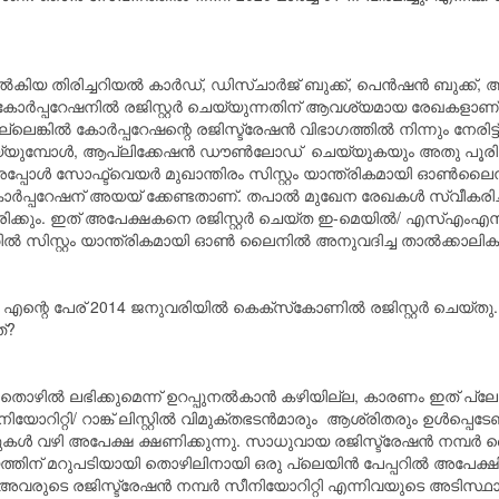
നൽകിയ തിരിച്ചറിയൽ കാർഡ്, ഡിസ്ചാർജ് ബുക്ക്, പെൻഷൻ ബുക്ക
ര് കോർപ്പറേഷനിൽ രജിസ്റ്റർ ചെയ്യുന്നതിന് ആവശ്യമായ രേഖകളാണ
കിൽ‌ കോർപ്പറേഷന്റെ രജിസ്ട്രേഷൻ‌ വിഭാഗത്തിൽ‌ നിന്നും നേരിട്ട്
യുമ്പോൾ, ആപ്ലിക്കേഷൻ ഡൗൺലോഡ് ചെയ്യുകയും അതു പൂരിപ്പ
 സോഫ്ട്‍വെയർ മുഖാന്തിരം സിസ്റ്റം യാന്ത്രികമായി ഓൺലൈന
ർപ്പറേഷന് അയയ്‌ ക്കേണ്ടതാണ്. തപാൽ മുഖേന രേഖകൾ സ്വീകരിച്ച്
ിക്കും. ഇത് അപേക്ഷകനെ രജിസ്റ്റർ ചെയ്ത ഇ-മെയിൽ/ എസ്എംഎസ് ട
ിൽ സിസ്റ്റം യാന്ത്രികമായി ഓൺ ലൈനിൽ അനുവദിച്ച താൽക്കാലിക 
റെ പേര് 2014 ജനുവരിയിൽ കെക്‌സ്‌കോണിൽ രജിസ്റ്റർ ചെയ്‌തു. എ
്?
തൊഴിൽ ലഭിക്കുമെന്ന് ഉറപ്പുനൽകാൻ കഴിയില്ല, കാരണം ഇത് പ്ലേസ
ോറിറ്റി/ റാങ്ക് ലിസ്റ്റിൽ വിമുക്തഭടൻമാരും ആശ്രിതരും ഉൾപ്പെ
കൾ വഴി അപേക്ഷ ക്ഷണിക്കുന്നു. സാധുവായ രജിസ്ട്രേഷൻ നമ്പർ
യത്തിന് മറുപടിയായി തൊഴിലിനായി ഒരു പ്ലെയിൻ പേപ്പറിൽ അപേ
വരുടെ രജിസ്ട്രേഷൻ നമ്പർ സീനിയോറിറ്റി എന്നിവയുടെ അടിസ്ഥാ