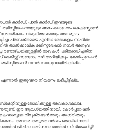
്, അധാർ കാർഡ്, പാൻ കാർഡ് ഇവയുടെ
്. രജിസ്ട്രേഷനായുള്ള അപേക്ഷാഫോം കെക്സ്കോൺ ‌
 ശേഖരിക്കാം. വിമുക്തഭടന്മാരും അവരുടെ
ിച്ചു പ്രസക്തമായ എല്ലാ രേഖകളും സഹിതം
ിൽ താൽക്കാലിക രജിസ്ട്രേഷൻ നമ്പർ അനുവ
 രണ്ടാഴ്ചയ്ക്കുള്ളിൽ രേഖകൾ പരിശോധിച്ചതിന്
െക്സ്റ്റ് സന്ദേശം വഴി അറിയിക്കും. കോർപ്പറേഷൻ
രജിസ്ട്രേഷൻ നമ്പർ സാധുവായിരിക്കില്ല.
ന്നാൽ ഇതുവരെ നിയമനം ലഭിച്ചിട്ടില്ല.
്‌മെന്റിനുള്ള/ജോലിക്കുള്ള അവകാശമല്ല.
ടേണ്ടതുണ്ട്. ഈ ആവശ്യത്തിനായി, കോർപ്പറേഷൻ
 കൈവശമുള്ള വിമുക്തഭടൻമാരും ആശ്രിതരും
ക്ഷിക്കണം. അവരെ അടുത്ത വർഷം തൊഴിലിനായി
നത്തിൽ ജില്ലാ അടിസ്ഥാനത്തിൽ സീനിയോറിറ്റി/