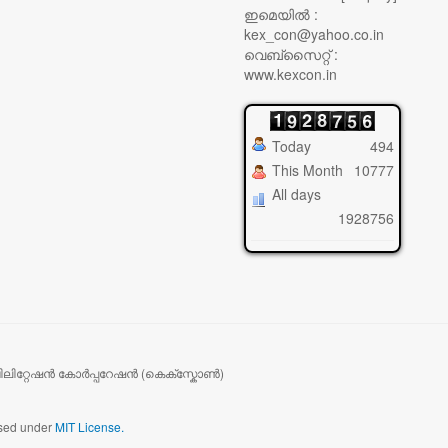
ഇമെയിൽ :
kex_con@yahoo.co.in
വെബ്സൈറ്റ് :
www.kexcon.in
Today
494
This Month
10777
All days
1928756
ബിലിറ്റേഷൻ കോർപ്പറേഷൻ (കെക്സ്കോൺ)
ensed under
MIT License.