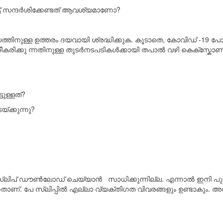
ട് സന്ദർശിക്കേണ്ടത് ആവശ്യമാണോ?
്തിനുള്ള ഉത്തരം ദയവായി ശ്രദ്ധിക്കുക. കൂടാതെ, കോവിഡ് -19 പ
രിക്കു ന്നതിനുള്ള തുടർനടപടികൾക്കായി തപാൽ വഴി കെക്സ്കോണില
ടുള്ളത്?
ക്കുന്നു?
പേ സ്ലിപ് ഡൗൺലോഡ് ചെയ്യാൻ സാധിക്കുന്നില്ല. എന്നാൽ ഇനി പുത
ണ്. പേ സ്ലിപ്പിൽ എല്ലാ വ്യക്തിഗത വിവരങ്ങളും ഉണ്ടാകും. അപ