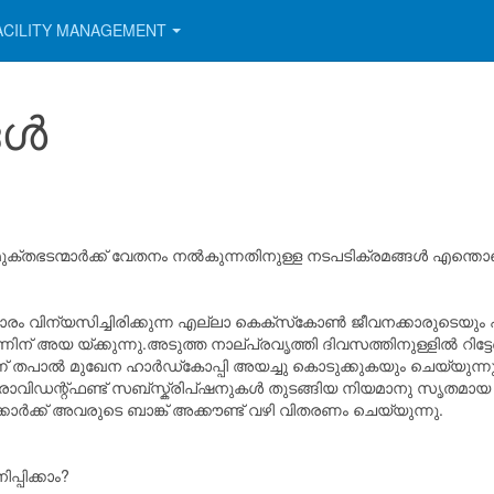
ACILITY MANAGEMENT
ങൾ
വിമുക്തഭടന്മാർക്ക് വേതനം നൽകുന്നതിനുള്ള നടപടിക്രമങ്ങൾ എന്ത
ം വിന്യസിച്ചിരിക്കുന്ന എല്ലാ കെക്‌സ്‌കോൺ ജീവനക്കാരുടെയു
ിന് അയ യ്ക്കുന്നു.അടുത്ത നാല്പ്രവൃത്തി ദിവസത്തിനുള്ളിൽ റി
 തപാൽ മുഖേന ഹാർഡ്കോപ്പി അയച്ചു കൊടുക്കുകയും ചെയ്യുന്നു. പ
രൊവിഡന്റ്ഫണ്ട് സബ്സ്ക്രിപ്ഷനുകൾ തുടങ്ങിയ നിയമാനു സൃതമായ
ാർക്ക് അവരുടെ ബാങ്ക് അക്കൗണ്ട് വഴി വിതരണം ചെയ്യുന്നു.
പിക്കാം?