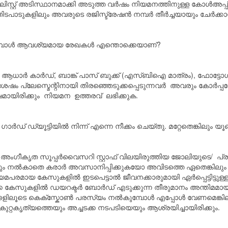
ി/റാങ്ക് ലിസ്റ്റ് അടിസ്ഥാനമാക്കി അടുത്ത വർഷം നിയമനത്തിനുള്ള ക
ിടപാടുകളിലും അവരുടെ രജിസ്ട്രേഷൻ നമ്പർ തീർച്ചയായും ചേർക്കാൻ
്കുമ്പോൾ ആവശ്യമായ രേഖകൾ എന്തൊക്കെയാണ്?
ാർ കാർഡ്, ബാങ്ക് പാസ് ബുക്ക് (എസ്‌ബി‌ഐ മാത്രം), ഫോട്ടോഗ്രാഫുകൾ
ഷം പ്ലേസ്മെന്റിനായി തിരഞ്ഞെടുക്കപ്പെടുന്നവർ അവരും കോർപ്
യിരിക്കും നിയമന ഉത്തരവ് ലഭിക്കുക.
 ഗാർഡ് ഡ്യൂട്ടിയിൽ നിന്ന് എന്നെ നീക്കം ചെയ്തു. മറ്റേതെങ്കില
െ അംഗീകൃത സൂപ്പർ‌വൈസറി സ്റ്റാഫ് വിലയിരുത്തിയ ജോലിയുടെ/
ണവും നൽകാതെ കരാർ‌ അവസാനിപ്പിക്കുകയോ അവിടത്തെ ഏതെങ്കിലു
യമപരമായ കേസുകളിൽ ഇടപെട്ടാൽ ജീവനക്കാരുമായി ഏർപ്പെട്ടിട്ടുള്
 കേസുകളിൽ ഡയറക്ടർ ബോർഡ് എടുക്കുന്ന തീരുമാനം അന്തിമമായി
്ങളിലൂടെ കെക്സ്കോൺ പരസ്യം നൽകുമ്പോൾ എപ്പോൾ വേണമെങ്കിലും ന
റ്റകൃത്യത്തെയും അച്ചടക്ക നടപടിയെയും ആശ്രയിച്ചായിരിക്കും.