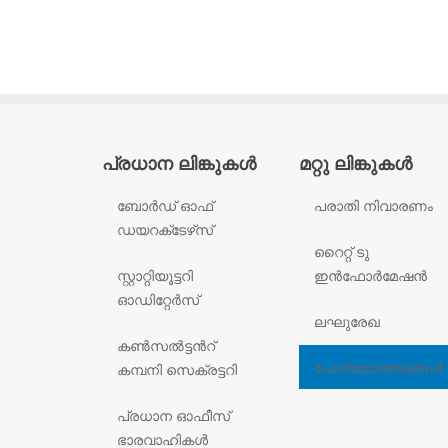
പ്രധാന ലിങ്കുകൾ
മറ്റു ലിങ്കുകൾ
ബോർഡ് ഓഫ്
പരാതി നിവാരണം
ഡയറക്‌ടേഴ്‌സ്
റൈറ്റ് ടു
സ്റ്റാറ്റിയൂട്ടറി
ഇൻഫോർമേഷൻ
ഓഡിറ്റേർസ്
ലഘുരേഖ
കൺസൽട്ടൻറ്
ചോദ്യോത്തരങ്ങൾ
കമ്പനി സെക്രട്ടറി
പ്രധാന ഓഫീസ്
ഭാരവാഹികൾ